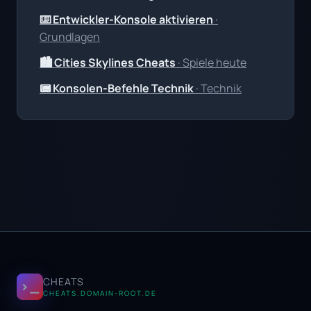
⌨️ Entwickler-Konsole aktivieren
·
Grundlagen
🏙️ Cities Skylines Cheats
· Spiele heute
📟 Konsolen-Befehle Technik
· Technik
CHEATS
>_
CHEATS.DOMAIN-ROOT.DE