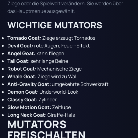
Ziege oder die Spielwelt verändern. Sie werden über
das Hauptmenue ausgewählt.
WICHTIGE MUTATORS
Tornado Goat:
Ziege erzeugt Tornados
Devil Goat:
rote Augen, Feuer-Effekt
Angel Goat:
kann fliegen
Tall Goat:
sehr lange Beine
Robot Goat:
Mechanische Ziege
Whale Goat:
Ziege wird zu Wal
Anti-Gravity Goat:
umgekehrte Schwerkraft
Demon Goat:
Underworld-Look
Classy Goat:
Zylinder
Slow Motion Goat:
Zeitlupe
Long Neck Goat:
Giraffe-Hals
MUTATORS
FREISCHALTEN