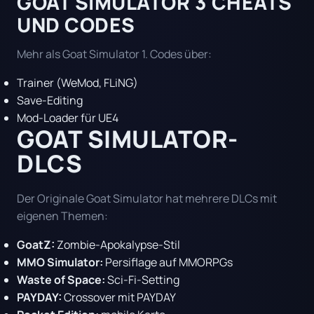
GOAT SIMULATOR 3 CHEATS
UND CODES
Mehr als Goat Simulator 1. Codes über:
Trainer (WeMod, FLiNG)
Save-Editing
Mod-Loader für UE4
GOAT SIMULATOR-
DLCS
Der Originale Goat Simulator hat mehrere DLCs mit
eigenen Themen:
GoatZ:
Zombie-Apokalypse-Stil
MMO Simulator:
Persiflage auf MMORPGs
Waste of Space:
Sci-Fi-Setting
PAYDAY:
Crossover mit PAYDAY