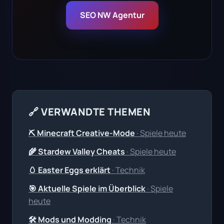
SEO NW Agentur
🔗 VERWANDTE THEMEN
⛏️ Minecraft Creative-Mode
· Spiele heute
🌾 Stardew Valley Cheats
· Spiele heute
🥚 Easter Eggs erklärt
· Technik
🎯 Aktuelle Spiele im Überblick
· Spiele
heute
🛠️ Mods und Modding
· Technik