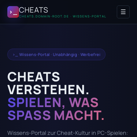
Zum Inhalt springen
CHEATS
>_
☰
CHEATS.DOMAIN-ROOT.DE · WISSENS-PORTAL
>_ Wissens-Portal · Unabhängig · Werbefrei
CHEATS
VERSTEHEN.
SPIELEN, WAS
SPASS MACHT.
Wissens-Portal zur Cheat-Kultur in PC-Spielen: