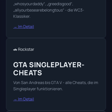
„whosyourdaddy“, „greedisgood“,
„allyourbasearebelongtous“ - die WC3-
Klassiker.
→ Im Detail
🚗 Rockstar
GTA SINGLEPLAYER-
CHEATS
Von San Andreas bis GTA V - alle Cheats, die im
Singleplayer funktionieren.
→ Im Detail